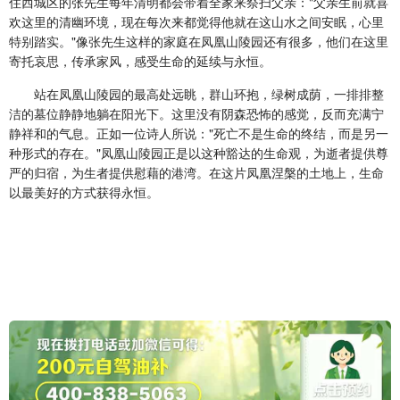
住西城区的张先生每年清明都会带着全家来祭扫父亲："父亲生前就喜
欢这里的清幽环境，现在每次来都觉得他就在这山水之间安眠，心里
特别踏实。"像张先生这样的家庭在凤凰山陵园还有很多，他们在这里
寄托哀思，传承家风，感受生命的延续与永恒。
站在凤凰山陵园的最高处远眺，群山环抱，绿树成荫，一排排整
洁的墓位静静地躺在阳光下。这里没有阴森恐怖的感觉，反而充满宁
静祥和的气息。正如一位诗人所说："死亡不是生命的终结，而是另一
种形式的存在。"凤凰山陵园正是以这种豁达的生命观，为逝者提供尊
严的归宿，为生者提供慰藉的港湾。在这片凤凰涅槃的土地上，生命
以最美好的方式获得永恒。