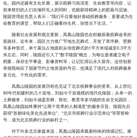
化。园内还建有文化长廊，展示殡葬习俗演变、生命教育等内容，让
前来祭扫的人们在缅怀先人的同时，也能获得精神上的慰藉与启迪。
陵园管理处负责人表示："我们不仅要做好基础殡葬服务，更要成为生
命教育的课堂，帮助人们正确看待生死，珍惜当下生活。"
随着社会发展和观念更新，凤凰山陵园也在积极探索殡葬改革的
新路径。近年来，园区大力推广节地生态葬式，开发了草坪葬、壁葬
等多种形式，单个墓位占地面积从传统葬式的1平方米缩减至0.3平方
米左右。同时，陵园还引入了"数字陵园"概念，为每位逝者建立电子
档案，保存生平事迹、影像资料等，让记忆得以永久留存。这些创新
举措既响应了国家节约土地资源的号召，也满足了现代人对殡葬服务
多元化、个性化的需求。
凤凰山陵园的发展历程也见证了北京殡葬事业的变革。从上世纪
90年代初建时的几十亩地，到如今千亩规模的现代化陵园；从单一的
土葬服务，到如今涵盖安葬、祭祀、教育等多功能的生命文化园区，
凤凰山陵园始终秉持"让两个世界的人都满意"的服务宗旨。陵园先后
获得"首都绿化美化先进单位"、"北京市殡葬行业示范单位"等荣誉称
号，成为北京殡葬行业的标杆之一。
对于许多北京家庭来说，凤凰山陵园承载着特殊的情感记忆。家