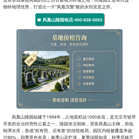
独特地理优势，打造出一片"凤凰涅槃"般的永恒安息之所。
☎ 凤凰山陵园电话:400-838-5063
凤凰山陵园始建于1994年，占地面积达1000余亩，是北京市较早
开发的合法经营性公墓之一。陵园坐北朝南，背靠凤凰山主峰，前临
响潭水库，形成"前有照、后有靠"的传统格局。园区内植被覆盖率超
过80%，四季景色各异：春季山花烂漫，夏季绿荫如盖，秋季层林尽