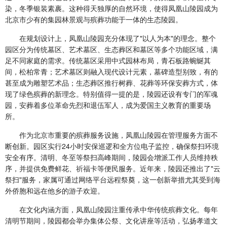
染，冬季银装素裹。这种得天独厚的自然环境，使得凤凰山陵园成为
北京市少有的集园林景观与殡葬功能于一体的生态陵园。
在规划设计上，凤凰山陵园充分体现了"以人为本"的理念。整个
园区分为传统墓区、艺术墓区、生态葬区和墓区等多个功能区域，满
足不同家庭的需求。传统墓区采用中式园林布局，青石板路蜿蜒其
间，松柏常青；艺术墓区则融入现代设计元素，墓碑造型别致，有的
甚至成为雕塑艺术品；生态葬区推行树葬、花葬等环保安葬方式，体
现了绿色殡葬的新理念。特别值得一提的是，陵园还设有专门的军魂
园，安葬着多位革命先烈和退伍军人，成为爱国主义教育的重要场
所。
作为北京市重要的殡葬服务设施，凤凰山陵园在管理服务方面不
断创新。园区实行24小时安保巡逻和全方位电子监控，确保祭扫环境
安全有序。清明、冬至等祭扫高峰期间，陵园会增派工作人员维持秩
序，并提供免费鲜花、祈福卡等便民服务。近年来，陵园还推出了"云
祭扫"服务，家属可通过网络平台远程祭奠，这一创新举措尤其受到海
外侨胞和远在他乡的游子欢迎。
在文化内涵方面，凤凰山陵园注重传承中华传统殡葬文化。每年
清明节期间，陵园都会举办集体公祭、文化讲座等活动，弘扬孝道文