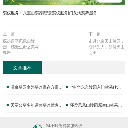
殡仪服务：
八宝山殡葬
|
密云殡仪服务
|
门头沟殡葬服务
上一篇
下一篇
探访昌平凤凰山陵
走进北京天山陵园，
园，感受生命之美与
缅怀先人，领略天山
尊严
之美
文章推荐
温泉墓园室外墓碑寄存方案：
“中华永久陵园入门款墓碑亲
应急存放配套活动减免政策详
民报价 一次性付清享折上
天堂公墓多年运营墓碑优惠政
怀柔凤凰山陵园原生山林墓碑
解
折：超值优惠与便捷选择的完
策 稀缺碑位限时放出抢购详
报价 淡季专属折扣福利详解
美结合”
解
24小时免费客服热线